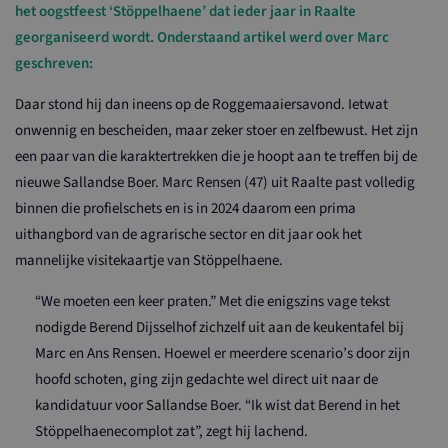
het oogstfeest ‘Stöppelhaene’ dat ieder jaar in Raalte
georganiseerd wordt. Onderstaand artikel werd over Marc
geschreven:
Daar stond hij dan ineens op de Roggemaaiersavond. Ietwat
onwennig en bescheiden, maar zeker stoer en zelfbewust. Het zijn
een paar van die karaktertrekken die je hoopt aan te treffen bij de
nieuwe Sallandse Boer. Marc Rensen (47) uit Raalte past volledig
binnen die profielschets en is in 2024 daarom een prima
uithangbord van de agrarische sector en dit jaar ook het
mannelijke visitekaartje van Stöppelhaene.
“We moeten een keer praten.” Met die enigszins vage tekst
nodigde Berend Dijsselhof zichzelf uit aan de keukentafel bij
Marc en Ans Rensen. Hoewel er meerdere scenario’s door zijn
hoofd schoten, ging zijn gedachte wel direct uit naar de
kandidatuur voor Sallandse Boer. “Ik wist dat Berend in het
Stöppelhaenecomplot zat”, zegt hij lachend.