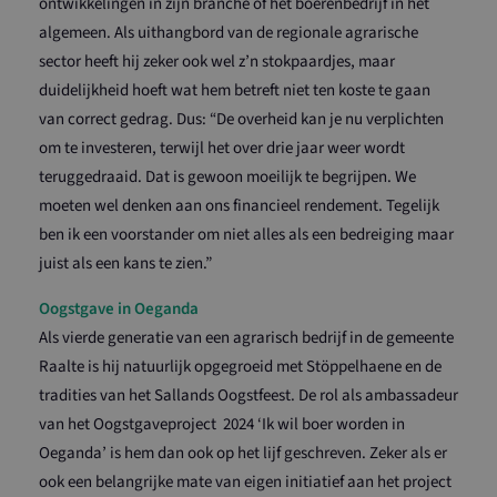
ontwikkelingen in zijn branche of het boerenbedrijf in het
algemeen. Als uithangbord van de regionale agrarische
sector heeft hij zeker ook wel z’n stokpaardjes, maar
duidelijkheid hoeft wat hem betreft niet ten koste te gaan
van correct gedrag. Dus: “De overheid kan je nu verplichten
om te investeren, terwijl het over drie jaar weer wordt
teruggedraaid. Dat is gewoon moeilijk te begrijpen. We
moeten wel denken aan ons financieel rendement. Tegelijk
ben ik een voorstander om niet alles als een bedreiging maar
juist als een kans te zien.”
Oogstgave in Oeganda
Als vierde generatie van een agrarisch bedrijf in de gemeente
Raalte is hij natuurlijk opgegroeid met Stöppelhaene en de
tradities van het Sallands Oogstfeest. De rol als ambassadeur
van het Oogstgaveproject 2024 ‘Ik wil boer worden in
Oeganda’ is hem dan ook op het lijf geschreven. Zeker als er
ook een belangrijke mate van eigen initiatief aan het project