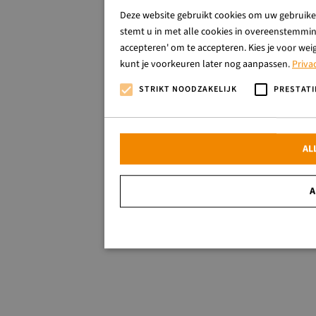
Deze website gebruikt cookies om uw gebruiker
stemt u in met alle cookies in overeenstemming
accepteren' om te accepteren. Kies je voor wei
kunt je voorkeuren later nog aanpassen.
Priva
STRIKT NOODZAKELIJK
PRESTATI
AL
A
Strikt noodzakelijk
Strikt noodzakelijke cookies maken de kernfunctionalitei
website kan niet goed worden gebruikt zonder de strikt no