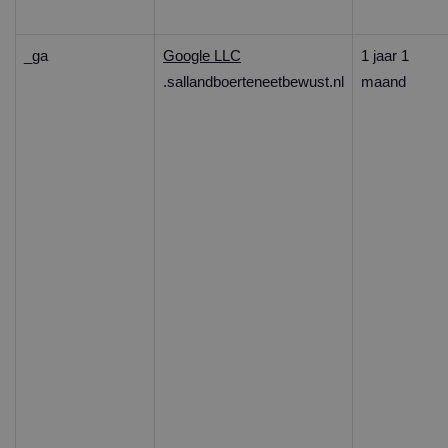
_ga
Google LLC
1 jaar 1
.sallandboerteneetbewust.nl
maand