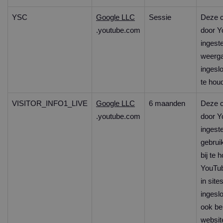
YSC
Google LLC
Sessie
Deze c
.youtube.com
door Y
ingest
weerg
ingeslo
te hou
VISITOR_INFO1_LIVE
Google LLC
6 maanden
Deze c
.youtube.com
door Y
ingest
gebrui
bij te 
YouTub
in sites
ingeslo
ook be
websit