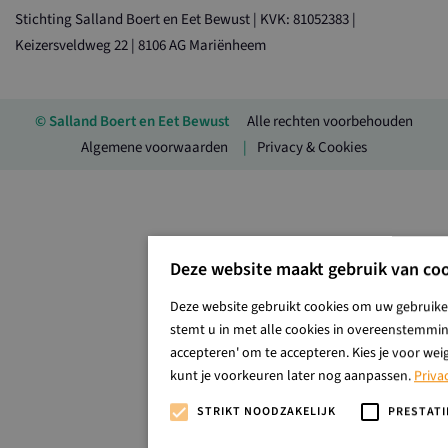
Stichting Salland Boert en Eet Bewust | KVK: 81052383 |
Keizersveldweg 22 | 8106 AG Mariënheem
© Salland Boert en Eet Bewust
Alle rechten voorbehouden
Algemene voorwaarden
Privacy & Cookies
Deze website maakt gebruik van coo
Deze website gebruikt cookies om uw gebruiker
stemt u in met alle cookies in overeenstemming
accepteren' om te accepteren. Kies je voor wei
kunt je voorkeuren later nog aanpassen.
Priva
STRIKT NOODZAKELIJK
PRESTATI