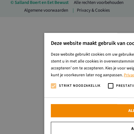
© Salland Boert en Eet Bewust
Alle rechten voorbehouden
Algemene voorwaarden
Privacy & Cookies
Deze website maakt gebruik van coo
Deze website gebruikt cookies om uw gebruiker
stemt u in met alle cookies in overeenstemming
accepteren' om te accepteren. Kies je voor wei
kunt je voorkeuren later nog aanpassen.
Priva
STRIKT NOODZAKELIJK
PRESTATI
AL
A