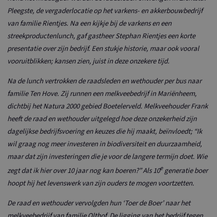
Pleegste, de vergaderlocatie op het varkens- en akkerbouwbedrijf
van familie Rientjes. Na een kijkje bij de varkens en een
streekproductenlunch, gaf gastheer Stephan Rientjes een korte
presentatie over zijn bedrijf. Een stukje historie, maar ook vooral
vooruitblikken; kansen zien, juist in deze onzekere tijd.
Na de lunch vertrokken de raadsleden en wethouder per bus naar
familie Ten Hove. Zij runnen een melkveebedrijf in Mariënheem,
dichtbij het Natura 2000 gebied Boetelerveld. Melkveehouder Frank
heeft de raad en wethouder uitgelegd hoe deze onzekerheid zijn
dagelijkse bedrijfsvoering en keuzes die hij maakt, beïnvloedt; “Ik
wil graag nog meer investeren in biodiversiteit en duurzaamheid,
maar dat zijn investeringen die je voor de langere termijn doet. Wie
e
zegt dat ik hier over 10 jaar nog kan boeren?” Als 10
generatie boer
hoopt hij het levenswerk van zijn ouders te mogen voortzetten.
De raad en wethouder vervolgden hun ‘Toer de Boer’ naar het
melkveebedrijf van familie Olthof. De ligging van het bedrijf tegen