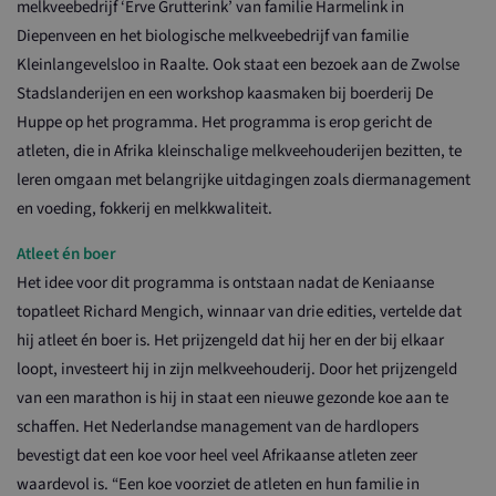
melkveebedrijf ‘Erve Grutterink’ van familie Harmelink in
Diepenveen en het biologische melkveebedrijf van familie
Kleinlangevelsloo in Raalte. Ook staat een bezoek aan de Zwolse
Stadslanderijen en een workshop kaasmaken bij boerderij De
Huppe op het programma. Het programma is erop gericht de
atleten, die in Afrika kleinschalige melkveehouderijen bezitten, te
leren omgaan met belangrijke uitdagingen zoals diermanagement
en voeding, fokkerij en melkkwaliteit.
Atleet én boer
Het idee voor dit programma is ontstaan nadat de Keniaanse
topatleet Richard Mengich, winnaar van drie edities, vertelde dat
hij atleet én boer is. Het prijzengeld dat hij her en der bij elkaar
loopt, investeert hij in zijn melkveehouderij. Door het prijzengeld
van een marathon is hij in staat een nieuwe gezonde koe aan te
schaffen. Het Nederlandse management van de hardlopers
bevestigt dat een koe voor heel veel Afrikaanse atleten zeer
waardevol is. “Een koe voorziet de atleten en hun familie in