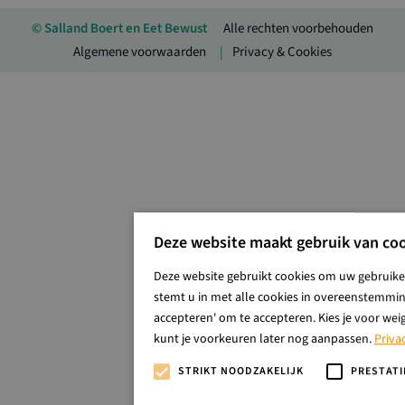
© Salland Boert en Eet Bewust
Alle rechten voorbehouden
Algemene voorwaarden
Privacy & Cookies
Deze website maakt gebruik van coo
Deze website gebruikt cookies om uw gebruiker
stemt u in met alle cookies in overeenstemming
accepteren' om te accepteren. Kies je voor wei
kunt je voorkeuren later nog aanpassen.
Priva
STRIKT NOODZAKELIJK
PRESTATI