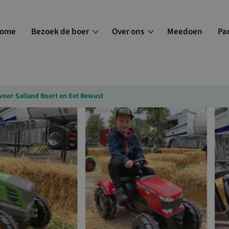
ome
Bezoek de boer
Over ons
Meedoen
Pa
voor Salland Boert en Eet Bewust