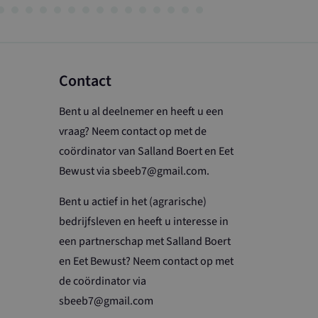
ven van
 Universal
an de meer
ogle. Deze cookie
rsvoorkeuren bij
nderscheiden door
oten; het kan ook
wijzen als klant-
e van de YouTube-
op een site en
Contact
analyserapporten
Bent u al deelnemer en heeft u een
vraag? Neem contact op met de
coördinator van Salland Boert en Eet
Bewust via sbeeb7@gmail.com.
Bent u actief in het (agrarische)
bedrijfsleven en heeft u interesse in
een partnerschap met Salland Boert
en Eet Bewust? Neem contact op met
de coördinator via
sbeeb7@gmail.com