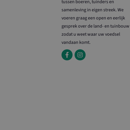
tussen boeren, tuinders en
loader
samenleving in eigen streek. We
voeren graag een open en eerlijk
Naam
gesprek over de land- en tuinbouw
Naam
_ga_4PTS2B9T
zodat u weet waar uw voedsel
vandaan komt.
YSC
_ga
VISITOR_INFO1