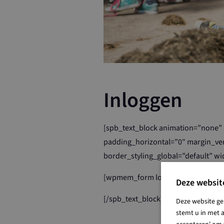
Inloggen
[spb_text_block animation=”none” 
padding_horizontal=”0″ margin_ver
border_styling_global=”default” wid
[wpmem_form login redirect_to=”/
Deze websit
[/spb_text_block]
Deze website ge
stemt u in met a