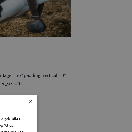
ntage=”no” padding_vertical=”0″
der_size=”0″
×
te gebruiken,
p 'Alles