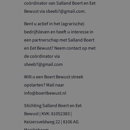
coördinator van Salland Boert en Eet
Bewust via sbeeb7@gmail.com.
Bent u actief in het (agrarische)
bedrijfsleven en heeft u interesse in
alytics om de
een partnerschap met Salland Boert
ven van
 Universal
en Eet Bewust? Neem contact op met
an de meer
ogle. Deze cookie
rsvoorkeuren bij
de coördinator via
nderscheiden door
oten; het kan ook
wijzen als klant-
e van de YouTube-
sbeeb7@gmail.com
op een site en
analyserapporten
Wilt u een Boert Bewust streek
opstarten? Mail naar
info@boertbewust.nl
Stichting Salland Boert en Eet
Bewust | KVK: 81052383 |
Keizersveldweg 22 | 8106 AG
Mariënheem