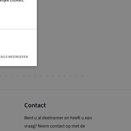
lijke cookies.
TAILS WEERGEVEN
en accountbeheer.
Contact
e Cookie-
oorkeuren van
e-banner van
Bent u al deelnemer en heeft u een
 om correct te
vraag? Neem contact op met de