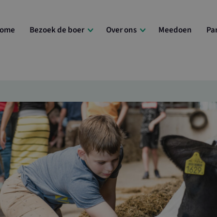
ome
Bezoek de boer
Over ons
Meedoen
Pa