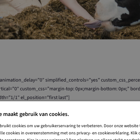
animation_delay=”0″ simplified_controls=”yes” custom_css_perce
tical=”0″ custom_css=”margin-top: 0px;margin-bottom: 0px;” bor
th=”1/1″ el_position=”first last”]
account/”]
e maakt gebruik van cookies.
bruikt cookies om uw gebruikerservaring te verbeteren. Door onze website 
lle cookies in overeenstemming met ons privacy- en cookieverklaring. Klik o