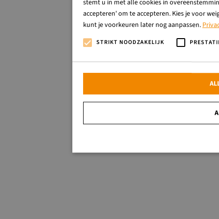
stemt u in met alle cookies in overeenstemming
accepteren' om te accepteren. Kies je voor wei
kunt je voorkeuren later nog aanpassen.
Priva
STRIKT NOODZAKELIJK
PRESTATI
AL
A
Strikt noodzakelijk
Strikt noodzakelijke cookies maken de kernfunctionalitei
website kan niet goed worden gebruikt zonder de strikt no
Naam
Aanbieder / Domein