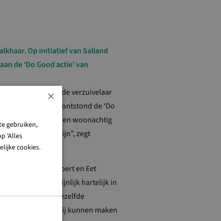
khaar. Op initiatief van Salland
aan de ‘Do Good actie’ van
×
ver’. Uiteraard wil de verzuivelaar
de bestemming. Zo ontstond de ‘Do
khaar, waar 600 mensen woonachtig
te gebruiken,
er heel blij mee zijn”, zegt
p 'Alles
n de bewoners.”
lijke cookies.
ator van Salland Boert en Eet
roducten waarschijnlijk hartelijk in
 hoeveelheid aan dezelfde
azc zoveel mensen blij kunnen maken