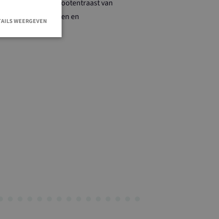
ssen, hielp Mark Grootentraast van
enwerking van boeren en
TAILS WEERGEVEN
e aan bij.”
en accountbeheer.
e Cookie-
oorkeuren van
e-banner van
 om correct te
alytics om de
ven van