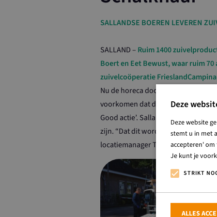
SALLANDSE BOEREN LEVEREN ZUI
SALLAND –
Ruim 1400 zuivelproducte
Boert en Eet Bewust, waar ruim 70 
zuivelcoöperatie FrieslandCampina
Nu de horeca door de coronacrisis st
Deze websit
voorkomen dat deze producten word
Good actie’. Salland Boert en Eet 
Deze website ge
zijn. “Dat dit wordt aangeboden aan
stemt u in met a
locatiemanager Ton Hermsen van az
accepteren' om t
Je kunt je voor
Hele
STRIKT NO
Bewus
ontv
prod
ALLES ACC