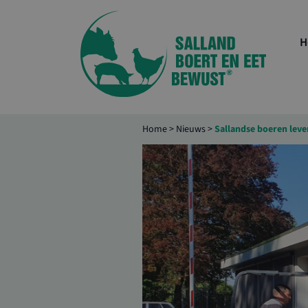
H
Home
>
Nieuws
>
Sallandse boeren leve