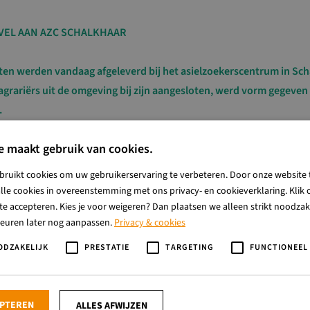
VEL AAN AZC SCHALKHAAR
n werden vandaag afgeleverd bij het asielzoekerscentrum in Schal
agrariërs uit de omgeving bij zijn aangesloten, werd vorm gegeven 
.
il ligt, blijft een gedeelte van de producten van FrieslandCampina ‘o
e maakt gebruik van cookies.
en vernietigd en daarom geven ze deze producten graag een goe
Bewust trad op als ambassadeur en zocht contact met het azc Schal
bruikt cookies om uw gebruikerservaring te verbeteren. Door onze website 
 onze bewoners, vind ik een mooi gebaar en onze bewoners zullen hi
lle cookies in overeenstemming met ons privacy- en cookieverklaring. Klik o
c Schalkhaar. “De producten worden vandaag gelijk uitgedeeld aa
e accepteren. Kies je voor weigeren? Dan plaatsen we alleen strikt noodzake
keuren later nog aanpassen.
Privacy & cookies
en van Beek, zelf melkveehoudster in Diepenveen en tevens coördin
ODZAKELIJK
PRESTATIE
TARGETING
FUNCTIONEEL
t vult aan: “Er zijn veel goede initiatieven te bedenken waar deze p
angst zouden zijn genomen. Echter zijn er maar weinig die de grote
ucten op een pallet, kunnen behappen. We zijn blij dat we bij het 
EPTEREN
ALLES AFWIJZEN