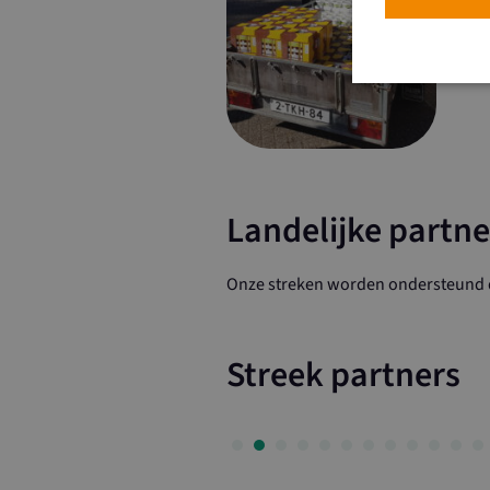
met 
het 
maats
Strikt noodzakeli
De website kan nie
Naam
Landelijke partne
CookieScriptCo
Onze streken worden ondersteund d
loader
Streek partners
Naam
Naam
_ga_4PTS2B9T
YSC