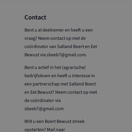
 Universal
an de meer
ogle. Deze cookie
rsvoorkeuren bij
nderscheiden door
Contact
oten; het kan ook
wijzen als klant-
e van de YouTube-
op een site en
Bent u al deelnemer en heeft u een
analyserapporten
vraag? Neem contact op met de
coördinator van Salland Boert en Eet
Bewust via sbeeb7@gmail.com.
Bent u actief in het (agrarische)
bedrijfsleven en heeft u interesse in
een partnerschap met Salland Boert
en Eet Bewust? Neem contact op met
de coördinator via
sbeeb7@gmail.com
Wilt u een Boert Bewust streek
opstarten? Mail naar