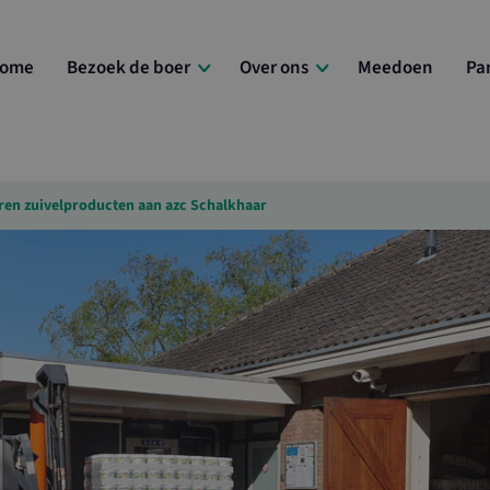
ome
Bezoek de boer
Over ons
Meedoen
Pa
ren zuivelproducten aan azc Schalkhaar