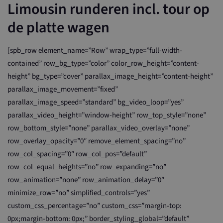
Limousin runderen incl. tour op
de platte wagen
[spb_row element_name=”Row” wrap_type=”full-width-
contained” row_bg_type=”color” color_row_height=”content-
height” bg_type=”cover” parallax_image_height=”content-height”
parallax_image_movement=”fixed”
parallax_image_speed=”standard” bg_video_loop=”yes”
parallax_video_height=”window-height” row_top_style=”none”
row_bottom_style=”none” parallax_video_overlay=”none”
row_overlay_opacity=”0″ remove_element_spacing=”no”
row_col_spacing=”0″ row_col_pos=”default”
row_col_equal_heights=”no” row_expanding=”no”
row_animation=”none” row_animation_delay=”0″
minimize_row=”no” simplified_controls=”yes”
custom_css_percentage=”no” custom_css=”margin-top:
0px;margin-bottom: 0px;” border_styling_global=”default”