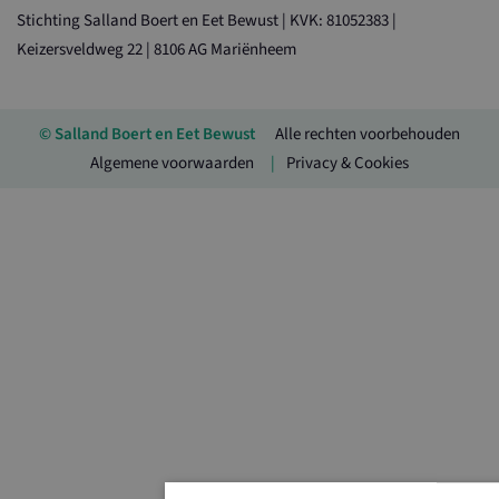
Stichting Salland Boert en Eet Bewust | KVK: 81052383 |
Keizersveldweg 22 | 8106 AG Mariënheem
© Salland Boert en Eet Bewust
Alle rechten voorbehouden
Algemene voorwaarden
Privacy & Cookies