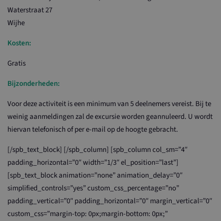
Waterstraat 27
Wijhe
Kosten:
Gratis
Bijzonderheden:
Voor deze activiteit is een minimum van 5 deelnemers vereist. Bij te
weinig aanmeldingen zal de excursie worden geannuleerd. U wordt
hiervan telefonisch of per e-mail op de hoogte gebracht.
[/spb_text_block] [/spb_column] [spb_column col_sm=”4″
padding_horizontal=”0″ width=”1/3″ el_position=”last”]
[spb_text_block animation=”none” animation_delay=”0″
simplified_controls=”yes” custom_css_percentage=”no”
padding_vertical=”0″ padding_horizontal=”0″ margin_vertical=”0″
custom_css=”margin-top: 0px;margin-bottom: 0px;”