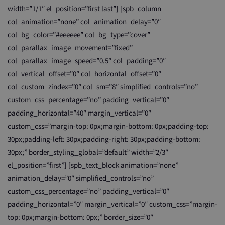
width=”1/1″ el_position=”first last”] [spb_column
col_animation=”none” col_animation_delay=”0″
col_bg_color=”#eeeeee” col_bg_type=”cover”
col_parallax_image_movement=”fixed”
col_parallax_image_speed=”0.5″ col_padding=”0″
col_vertical_offset=”0″ col_horizontal_offset=”0″
col_custom_zindex=”0″ col_sm=”8″ simplified_controls=”no”
custom_css_percentage=”no” padding_vertical=”0″
padding_horizontal=”40″ margin_vertical=”0″
custom_css=”margin-top: 0px;margin-bottom: 0px;padding-top:
30px;padding-left: 30px;padding-right: 30px;padding-bottom:
30px;” border_styling_global=”default” width=”2/3″
el_position=”first”] [spb_text_block animation=”none”
animation_delay=”0″ simplified_controls=”no”
custom_css_percentage=”no” padding_vertical=”0″
padding_horizontal=”0″ margin_vertical=”0″ custom_css=”margin-
top: 0px;margin-bottom: 0px;” border_size=”0″