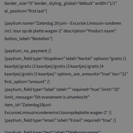
border_size=”0″ border_styling_global=”default” width=”1/1″
el_position=”first last”]
[paytium name=”Zaterdag 29 juni – Excursie Limousin runderen
incl. tour op de platte wagen-2″ description=”Product naam”
button_label=”Bestellen”]
[paytium_no_payment /]
[paytium_field type=”dropdown” label=”Aantal” options=”gratis (1
kaartje)/gratis (2 kaartjes)/gratis (3 kaartjes)/gratis (4
kaartjes)/gratis (5 kaartjes)” options_are_amounts=”true” tax=”21″
first_option=”amount” /]
[paytium_field type=”label” label=”” required=”true” limit=”25″
limit_message=”Dit evenement is uitverkocht”
item_id=”Zaterdag29juni-
ExcursieLimousinrunderenincl.touropdeplatte wagen-2″ /]
[paytium_field type=”email” label=”Email” required=”true” /]
[paytium_field type=”text” label=”Telefoonnummer”