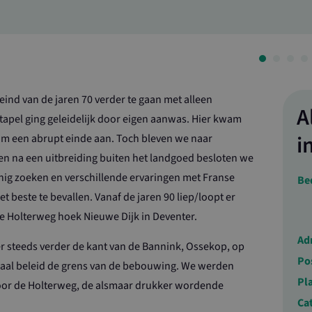
eind van de jaren 70 verder te gaan met alleen
A
tapel ging geleidelijk door eigen aanwas. Hier kwam
i
um een abrupt einde aan. Toch bleven we naar
n na een uitbreiding buiten het landgoed besloten we
enig zoeken en verschillende ervaringen met Franse
Be
t beste te bevallen. Vanaf de jaren 90 liep/loopt er
de Holterweg hoek Nieuwe Dijk in Deventer.
Ad
 steeds verder de kant van de Bannink, Ossekop, op
Po
iaal beleid de grens van de bebouwing. We werden
Pl
or de Holterweg, de alsmaar drukker wordende
Ca