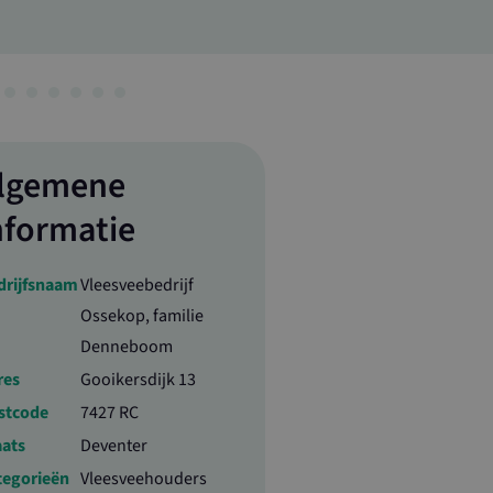
lgemene
nformatie
drijfsnaam
Vleesveebedrijf
Ossekop, familie
Denneboom
res
Gooikersdijk 13
stcode
7427 RC
aats
Deventer
tegorieën
Vleesveehouders