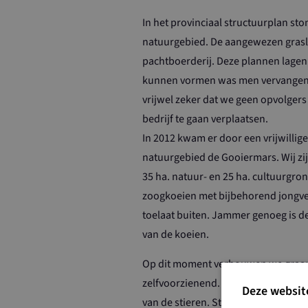
In het provinciaal structuurplan s
natuurgebied. De aangewezen grasla
pachtboerderij. Deze plannen lagen
kunnen vormen was men vervangen
vrijwel zeker dat we geen opvolger
bedrijf te gaan verplaatsen.
In 2012 kwam er door een vrijwillige
natuurgebied de Gooiermars. Wij z
35 ha. natuur- en 25 ha. cultuurgron
zoogkoeien met bijbehorend jongvee,
toelaat buiten. Jammer genoeg is de
van de koeien.
Op dit moment verbouwen we graan, t
zelfvoorzienend. Gras en hooi als v
Deze websit
van de stieren. Stro voor de tot po