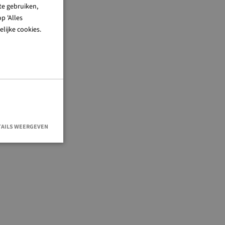
te gebruiken,
p 'Alles
lijke cookies.
TAILS WEERGEVEN
en accountbeheer.
e Cookie-
oorkeuren van