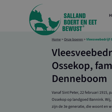
H
Home
>
Onze boeren
>
Vleesveebedrijf
Vleesveebedri
Ossekop, fami
Denneboom
Vanaf Sint Peter, 22 februari 1915, 
Ossekop op landgoed Bannink. Wij
zijn de 3e generatie, die woont en 