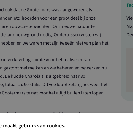
Fac
tond ook dat de Gooiermars was aangewezen als
nden etc. hoorden voor een groot deel bij onze
Vle
 jaren op actie te wachten. Om nieuwe natuur te
Ma
de landbouwgrond nodig. Ondertussen wisten wij
De
s hebben en we waren met zijn tweeën niet van plan het
 ruilverkaveling ruimte voor het realiseren van
ijn gestopt met melken en we beheren en bewerken nu
d. De kudde Charolais is uitgebreid naar 30
 totaal ca. 90 stuks. Dit vee loopt zolang het weer het
 Gooiermars te nat voor het altijd buiten laten lopen
riticale, gras, hooi en maïs. We zijn geheel
oer voor alle dieren en eigen graan voor het afmesten
e maakt gebruik van cookies.
tstal aangepaste stal. We verbouwen maïs voor de