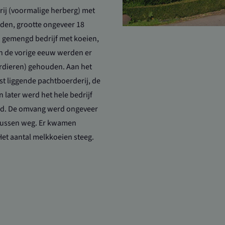
ij (voormalige herberg) met
den, grootte ongeveer 18
n gemengd bedrijf met koeien,
an de vorige eeuw werden er
rdieren) gehouden. Aan het
st liggende pachtboerderij, de
n later werd het hele bedrijf
d. De omvang werd ongeveer
tussen weg. Er kwamen
Het aantal melkkoeien steeg.