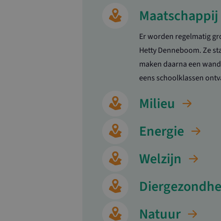
Maatschappij
loader
Er worden regelmatig gr
Hetty Denneboom. Ze sta
maken daarna een wandel
Naam
eens schoolklassen ont
Naam
_ga_4PTS2B9T
Milieu
YSC
_ga
VISITOR_INFO1
Energie
Welzijn
Diergezondhe
Natuur