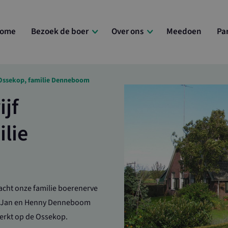
ome
Bezoek de boer
Over ons
Meedoen
Pa
 Ossekop, familie Denneboom
jf
lie
pacht onze familie boerenerve
, Jan en Henny Denneboom
werkt op de Ossekop.