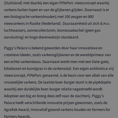
(Duitsland) met daarbij een eigen PiPaPorc vleesconcept waarbij
varkens buiten lopen en van de glijbanen glijden. Daarnaast is er
een biologische varkenshouderij met 100 zeugen en 800
vleesvarkens in Raalte (Nederland). Duurzaamheid uit zich d.m.v.
luchtwassers, zonnecollectoren, biomassakachel (geen gas
aansluiting) en hoge dierenwelzijn standaard.
Piggy’s Palace is bekend geworden door haar innovatieve en
creatieve ideeën, zoals varkensglijbanen en de wereldprimeur van
een echte varkenskaas. Daarnaast werkt men met een Date-gate,
bibaboxen en kunstgras in de varkensstal. Een eigen antibiotica vrij
vleesconcept, PiPaPorc genaamd, is de basis voor een afzet van alle
vrouwelijke varkens. De laatste boer-burger stunt is de pipAdoptie
waarbij een duidelijke boer-burger relatie nagestreefd wordt.
Adopteer een big en breng deze zelf naar de slachterij. Piggy’s
Palace heeft verschillende innovatie prijzen gewonnen, zoals de
Agrafiek Award, Innovatief gezond varkens houden en Farmers for
Farmers Awards.