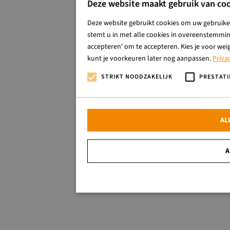
Deze website maakt gebruik van coo
Deze website gebruikt cookies om uw gebruiker
stemt u in met alle cookies in overeenstemming
accepteren' om te accepteren. Kies je voor wei
kunt je voorkeuren later nog aanpassen.
Priva
STRIKT NOODZAKELIJK
PRESTATI
AL
A
Strikt noodzakelijk
Strikt noodzakelijke cookies maken de kernfunctionalitei