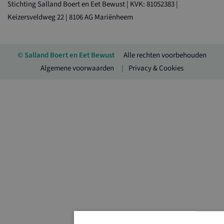
Stichting Salland Boert en Eet Bewust | KVK: 81052383 |
Keizersveldweg 22 | 8106 AG Mariënheem
© Salland Boert en Eet Bewust
Alle rechten voorbehouden
Algemene voorwaarden
Privacy & Cookies