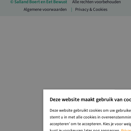
© Salland Boert en Eet Bewust
Alle rechten voorbehouden
Algemene voorwaarden
Privacy & Cookies
Deze website maakt gebruik van coo
Deze website gebruikt cookies om uw gebruiker
stemt u in met alle cookies in overeenstemming
accepteren' om te accepteren. Kies je voor wei
kunt je voorkeuren later nog aanpassen.
Priva