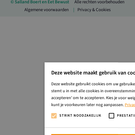
© Salland Boert en Eet Bewust
Alle rechten voorbehouden
Algemene voorwaarden
Privacy & Cookies
Deze website maakt gebruik van coo
Deze website gebruikt cookies om uw gebruiker
stemt u in met alle cookies in overeenstemming
accepteren' om te accepteren. Kies je voor wei
kunt je voorkeuren later nog aanpassen.
Priva
STRIKT NOODZAKELIJK
PRESTATI