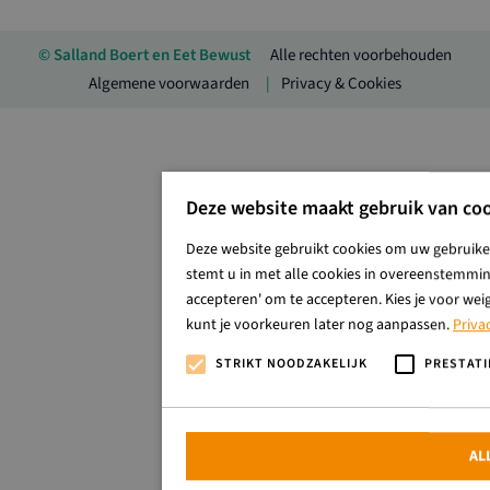
© Salland Boert en Eet Bewust
Alle rechten voorbehouden
Algemene voorwaarden
Privacy & Cookies
Deze website maakt gebruik van coo
Deze website gebruikt cookies om uw gebruiker
stemt u in met alle cookies in overeenstemming
accepteren' om te accepteren. Kies je voor wei
kunt je voorkeuren later nog aanpassen.
Priva
STRIKT NOODZAKELIJK
PRESTATI
AL