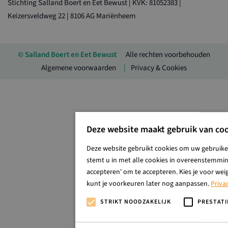
Stichting Salland Boert en Eet Bewust | KVK: 81052383 |
Keizersveldweg 22 | 8106 AG Mariënheem
© Salland Boert en Eet Bewust
Alle rechten voorbehouden
Algemene voorwaarden
Privacy & Cookies
Deze website maakt gebruik van coo
Deze website gebruikt cookies om uw gebruiker
stemt u in met alle cookies in overeenstemming
accepteren' om te accepteren. Kies je voor wei
kunt je voorkeuren later nog aanpassen.
Priva
STRIKT NOODZAKELIJK
PRESTATI