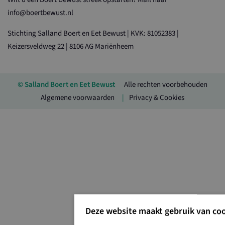
info@boertbewust.nl
Stichting Salland Boert en Eet Bewust | KVK: 81052383 |
Keizersveldweg 22 | 8106 AG Mariënheem
© Salland Boert en Eet Bewust
Alle rechten voorbehouden
Algemene voorwaarden
Privacy & Cookies
Deze website maakt gebruik van coo