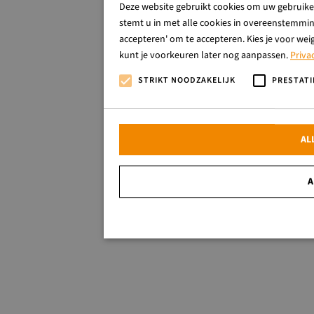
Deze website gebruikt cookies om uw gebruiker
stemt u in met alle cookies in overeenstemming
accepteren' om te accepteren. Kies je voor wei
kunt je voorkeuren later nog aanpassen.
Priva
STRIKT NOODZAKELIJK
PRESTATI
AL
A
Strikt noodzakelijk
Strikt noodzakelijke cookies maken de kernfunctionalitei
website kan niet goed worden gebruikt zonder de strikt no