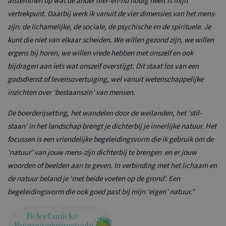
afstemmen op wat de ander hier-en-nu nodig heeft is mijn
vertrekpunt. Daarbij werk ik vanuit de vier dimensies van het mens-
zijn: de lichamelijke, de sociale, de psychische en de spirituele. Je
kunt die niet van elkaar scheiden. We willen gezond zijn, we willen
ergens bij horen, we willen vrede hebben met onszelf en ook
bijdragen aan iets wat onszelf overstijgt. Dit staat los van een
godsdienst of levensovertuiging, wel vanuit wetenschappelijke
inzichten over ‘bestaanszin’ van mensen.
De boerderijsetting, het wandelen door de weilanden, het ‘stil-
staan’ in het landschap brengt je dichterbij je innerlijke natuur. Het
focussen is een vriendelijke begeleidingsvorm die ik gebruik om de
‘natuur’ van jouw mens-zijn dichterbij te brengen en er jouw
woorden of beelden aan te geven. In verbinding met het lichaam en
de natuur beland je ‘met beide voeten op de grond’. Een
begeleidingsvorm die ook goed past bij mijn ‘eigen’ natuur.”