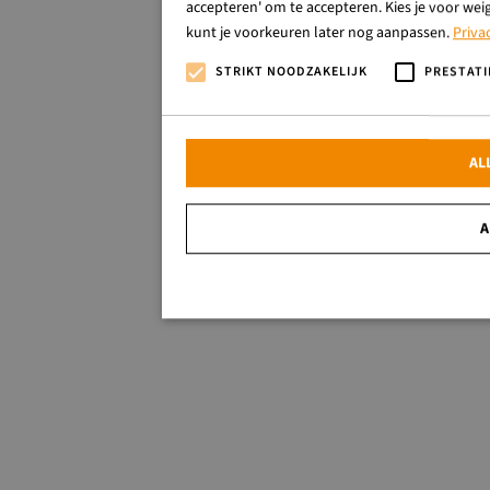
accepteren' om te accepteren. Kies je voor wei
kunt je voorkeuren later nog aanpassen.
Priva
STRIKT NOODZAKELIJK
PRESTATI
AL
A
Strikt noodzakelijk
Strikt noodzakelijke cookies maken de kernfunctionalitei
website kan niet goed worden gebruikt zonder de strikt no
Naam
Aanbieder / Domein
CookieScriptConsent
CookieScript