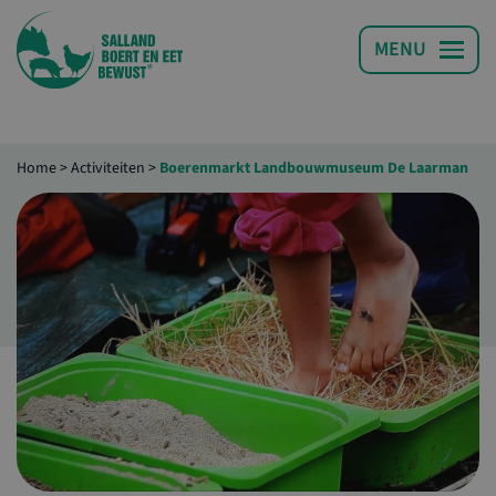
Home
>
Activiteiten
>
Boerenmarkt Landbouwmuseum De Laarman