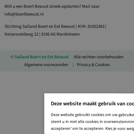
Wilt u een Boert Bewust streek opstarten? Mail naar
info@boertbewust.nl
Stichting Salland Boert en Eet Bewust | KVK: 81052383 |
Keizersveldweg 22 | 8106 AG Mariënheem
© Salland Boert en Eet Bewust
Alle rechten voorbehouden
Algemene voorwaarden
Privacy & Cookies
Deze website maakt gebruik van coo
Deze website gebruikt cookies om uw gebruiker
stemt u in met alle cookies in overeenstemming
accepteren' om te accepteren. Kies je voor wei