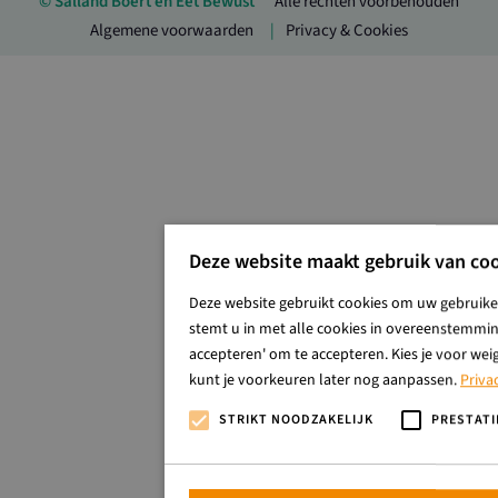
© Salland Boert en Eet Bewust
Alle rechten voorbehouden
Algemene voorwaarden
Privacy & Cookies
Deze website maakt gebruik van coo
Deze website gebruikt cookies om uw gebruiker
stemt u in met alle cookies in overeenstemming
accepteren' om te accepteren. Kies je voor wei
kunt je voorkeuren later nog aanpassen.
Priva
STRIKT NOODZAKELIJK
PRESTATI