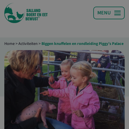
Home
>
Activiteiten
>
Biggen knuffelen en rondleiding Piggy’s Palace