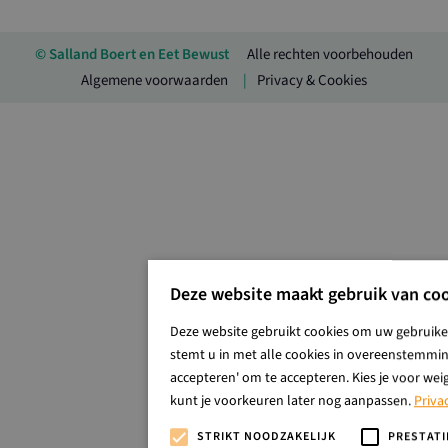
© Salland Boert en Eet Bewust
Alle rechten voorbehouden
Algemene voorwaarden
Privacy & Cookies
Deze website maakt gebruik van coo
Deze website gebruikt cookies om uw gebruiker
stemt u in met alle cookies in overeenstemming
accepteren' om te accepteren. Kies je voor wei
kunt je voorkeuren later nog aanpassen.
Priva
STRIKT NOODZAKELIJK
PRESTATI