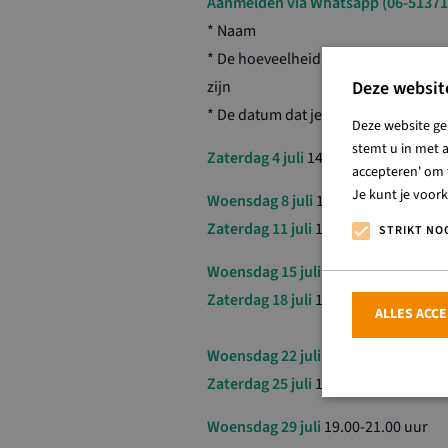
Aanmelden via Whatsapp (06-51371
* Naam
* De hoeveelheid personen met wie 
Deze websit
zijn
* De datum dat je wilt komen
Deze website ge
stemt u in met a
Zaterdag 4 juli
14.00-16.00 uur
accepteren' om t
Je kunt je voor
Woensdag 8 juli
19.00-21.00 uur
Zaterdag 11 juli
14.00-16.00 uur
STRIKT NO
Woensdag 15 juli
19.00-21.00 uur
Zaterdag 18 juli
14.00-16.00 uur
ALLES ACC
Woensdag 22 juli
19.00-21.00 uur
Zaterdag 25 juli
14.00-16.00 uur
Woensdag 29 juli
19.00-21.00 uur