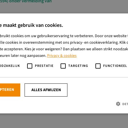
594) onder vermelding van
je wil komen en of het kinderen en/of volwassenen
e maakt gebruik van cookies.
bruikt cookies om uw gebruikerservaring te verbeteren. Door onze website 
lle cookies in overeenstemming met ons privacy- en cookieverklaring. Klik o
e accepteren. Kies je voor weigeren? Dan plaatsen we alleen strikt noodzake
keuren later nog aanpassen.
Privacy & cookies
ODZAKELIJK
PRESTATIE
TARGETING
FUNCTIONEEL
EPTEREN
ALLES AFWIJZEN
DE
Strikt noodzakelijk
Prestatie
Targeting
Functioneel