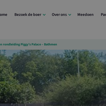
ome
Bezoek de boer
Over ons
Meedoen
Pa
en rondleiding Piggy’s Palace – Bathmen