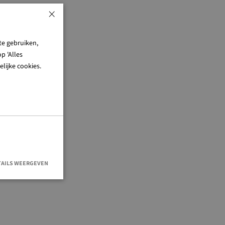
×
te gebruiken,
p 'Alles
lijke cookies.
TAILS WEERGEVEN
en accountbeheer.