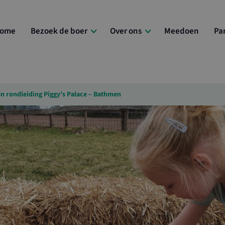
ome
Bezoek de boer
Over ons
Meedoen
Pa
en rondleiding Piggy’s Palace – Bathmen