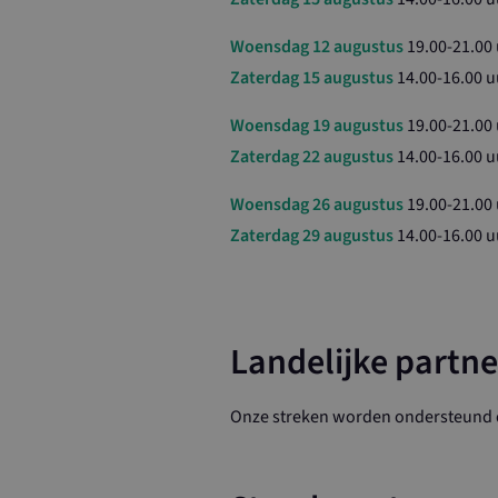
Naam
Woensdag 12 augustus
19.00-21.00
CookieScriptCo
Zaterdag 15 augustus
14.00-16.00 u
Woensdag 19 augustus
19.00-21.00
Zaterdag 22 augustus
14.00-16.00 u
loader
Woensdag 26 augustus
19.00-21.00
Zaterdag 29 augustus
14.00-16.00 u
Naam
Naam
_ga_4PTS2B9T
YSC
_ga
Landelijke partne
VISITOR_INFO1
Onze streken worden ondersteund d