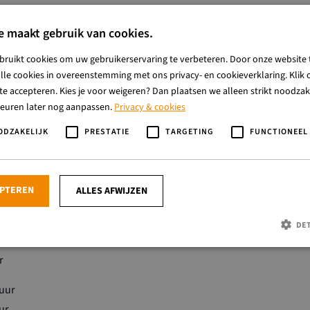
e maakt gebruik van cookies.
bruikt cookies om uw gebruikerservaring te verbeteren. Door onze website 
lle cookies in overeenstemming met ons privacy- en cookieverklaring. Klik o
e accepteren. Kies je voor weigeren? Dan plaatsen we alleen strikt noodzake
keuren later nog aanpassen.
Privacy & cookies
ODZAKELIJK
PRESTATIE
TARGETING
FUNCTIONEEL
EPTEREN
ALLES AFWIJZEN
DE
r
Strikt noodzakelijk
Prestatie
Targeting
Functioneel
 uur
jke cookies maken de kernfunctionaliteiten van de website mogelijk, zoals gebruikersaanmelding 
t goed worden gebruikt zonder de strikt noodzakelijke cookies.
ur