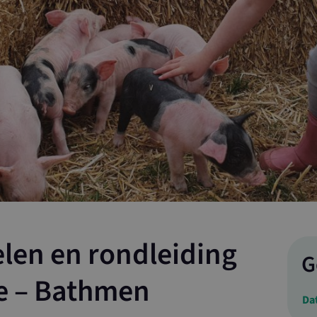
elen en rondleiding
G
ce – Bathmen
Da