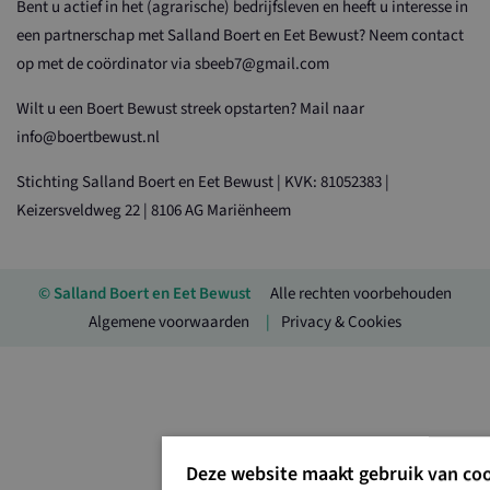
Bent u actief in het (agrarische) bedrijfsleven en heeft u interesse in
een partnerschap met Salland Boert en Eet Bewust? Neem contact
op met de coördinator via sbeeb7@gmail.com
Wilt u een Boert Bewust streek opstarten? Mail naar
info@boertbewust.nl
Stichting Salland Boert en Eet Bewust | KVK: 81052383 |
Keizersveldweg 22 | 8106 AG Mariënheem
© Salland Boert en Eet Bewust
Alle rechten voorbehouden
Algemene voorwaarden
Privacy & Cookies
Deze website maakt gebruik van coo