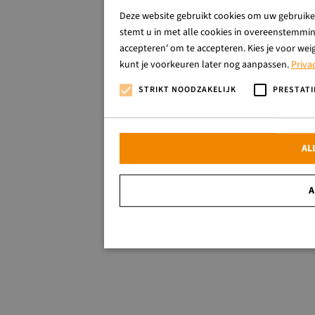
Deze website gebruikt cookies om uw gebruiker
stemt u in met alle cookies in overeenstemming
accepteren' om te accepteren. Kies je voor wei
kunt je voorkeuren later nog aanpassen.
Priva
STRIKT NOODZAKELIJK
PRESTATI
AL
A
Strikt noodzakelijk
Strikt noodzakelijke cookies maken de kernfunctionalitei
website kan niet goed worden gebruikt zonder de strikt no