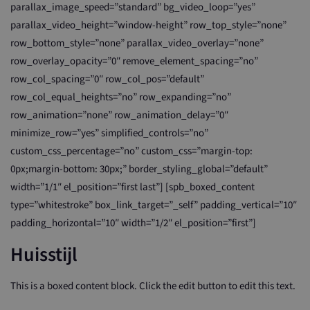
parallax_image_speed=”standard” bg_video_loop=”yes”
parallax_video_height=”window-height” row_top_style=”none”
row_bottom_style=”none” parallax_video_overlay=”none”
row_overlay_opacity=”0″ remove_element_spacing=”no”
row_col_spacing=”0″ row_col_pos=”default”
row_col_equal_heights=”no” row_expanding=”no”
row_animation=”none” row_animation_delay=”0″
minimize_row=”yes” simplified_controls=”no”
custom_css_percentage=”no” custom_css=”margin-top:
0px;margin-bottom: 30px;” border_styling_global=”default”
width=”1/1″ el_position=”first last”] [spb_boxed_content
type=”whitestroke” box_link_target=”_self” padding_vertical=”10″
padding_horizontal=”10″ width=”1/2″ el_position=”first”]
Huisstijl
This is a boxed content block. Click the edit button to edit this text.