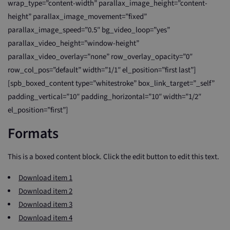
wrap_type=”content-width” parallax_image_height=”content-
height” parallax_image_movement=”fixed”
parallax_image_speed=”0.5″ bg_video_loop=”yes”
parallax_video_height=”window-height”
parallax_video_overlay=”none” row_overlay_opacity=”0″
row_col_pos=”default” width=”1/1″ el_position=”first last”]
[spb_boxed_content type=”whitestroke” box_link_target=”_self”
padding_vertical=”10″ padding_horizontal=”10″ width=”1/2″
el_position=”first”]
Formats
This is a boxed content block. Click the edit button to edit this text.
Download item 1
Download item 2
Download item 3
Download item 4