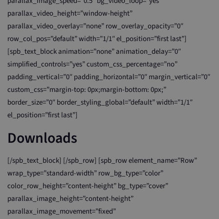
parallax_image_speed=”0.5″ bg_video_loop=”yes”
parallax_video_height=”window-height”
parallax_video_overlay=”none” row_overlay_opacity=”0″
row_col_pos=”default” width=”1/1″ el_position=”first last”]
[spb_text_block animation=”none” animation_delay=”0″
simplified_controls=”yes” custom_css_percentage=”no”
padding_vertical=”0″ padding_horizontal=”0″ margin_vertical=”0″
custom_css=”margin-top: 0px;margin-bottom: 0px;”
border_size=”0″ border_styling_global=”default” width=”1/1″
el_position=”first last”]
Downloads
[/spb_text_block] [/spb_row] [spb_row element_name=”Row”
wrap_type=”standard-width” row_bg_type=”color”
color_row_height=”content-height” bg_type=”cover”
parallax_image_height=”content-height”
parallax_image_movement=”fixed”