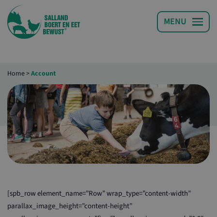
Home
>
Account
[spb_row element_name=”Row” wrap_type=”content-width”
parallax_image_height=”content-height”