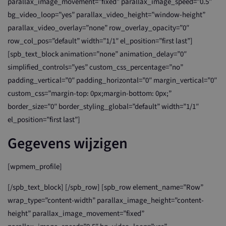
parallax_image_movement=”fixed” parallax_image_speed=”0.5″
bg_video_loop=”yes” parallax_video_height=”window-height”
parallax_video_overlay=”none” row_overlay_opacity=”0″
row_col_pos=”default” width=”1/1″ el_position=”first last”]
[spb_text_block animation=”none” animation_delay=”0″
simplified_controls=”yes” custom_css_percentage=”no”
padding_vertical=”0″ padding_horizontal=”0″ margin_vertical=”0″
custom_css=”margin-top: 0px;margin-bottom: 0px;”
border_size=”0″ border_styling_global=”default” width=”1/1″
el_position=”first last”]
Gegevens wijzigen
[wpmem_profile]
[/spb_text_block] [/spb_row] [spb_row element_name=”Row”
wrap_type=”content-width” parallax_image_height=”content-
height” parallax_image_movement=”fixed”